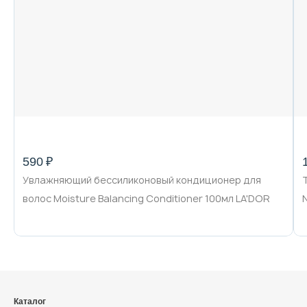
Декоративная косметика и уход за
губами
Тело
Наборы
590 ₽
Увлажняющий бессиликоновый кондиционер для
Аксессуары
волос Moisture Balancing Conditioner 100мл LA'DOR
Бытовая химия
Каталог