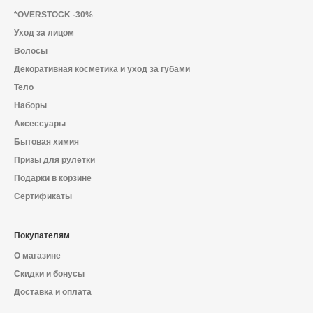
О магазине
*OVERSTOCK -30%
Уход за лицом
Доставка и оплата
Волосы
Политика конфиденциальности
Декоративная косметика и уход за губами
Тело
Контактная информация
Наборы
Аксессуары
Бытовая химия
+7 (996) 962 69 66
Призы для рулетки
Подарки в корзине
Телефон
Whats’APP
Telegram
Сертификаты
Покупателям
О магазине
Скидки и бонусы
Доставка и оплата