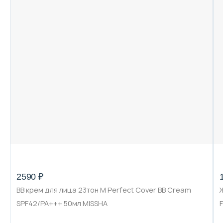
2590 ₽
BB крем для лица 23тон M Perfect Cover BB Cream
SPF42/PA+++ 50мл MISSHA