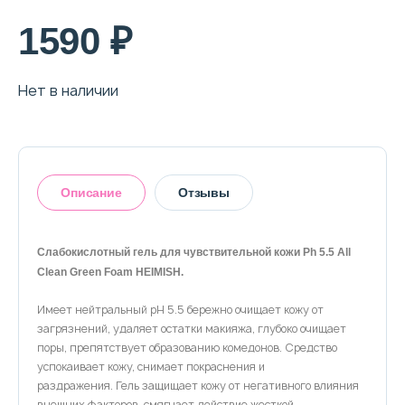
О магазине
1590 ₽
Доставка и оплата
Нет в наличии
Политика конфиденциальности
Контактная информация
Описание
Отзывы
+7 (996) 962 69 66
Телефон
Whats’APP
Telegram
Слабокислотный гель для чувствительной кожи Ph 5.5 All
Clean Green Foam HEIMISH.
Оставить отзыв
Имеет нейтральный pH 5.5 бережно очищает кожу от
загрязнений, удаляет остатки макияжа, глубоко очищает
поры, препятствует образованию комедонов. Средство
успокаивает кожу, снимает покраснения и
раздражения. Гель защищает кожу от негативного влияния
внешних факторов, смягчает действие жесткой