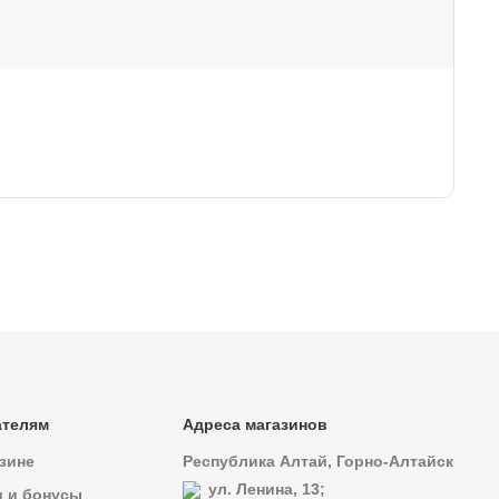
80
Тк
ателям
Адреса магазинов
зине
Республика Алтай, Горно-Алтайск
ул. Ленина, 13;
и и бонусы