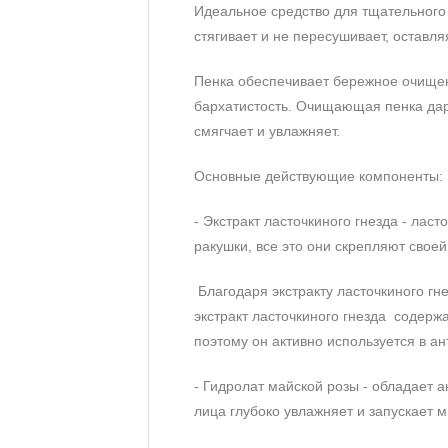
Идеальное средство для тщательного 
На основании 3 отзывов
стягивает и не пересушивает, оставл
1
Пенка обеспечивает бережное очищени
2
бархатистость. Очищающая пенка дари
3
смягчает и увлажняет.
4
5
Основные действующие компоненты:
- Экстракт ласточкиного гнезда - лас
ракушки, все это они скрепляют свое
Благодаря экстракту ласточкиного г
экстракт ласточкиного гнезда содер
поэтому он активно используется в ан
- Гидролат майской розы - обладает 
лица глубоко увлажняет и запускает 