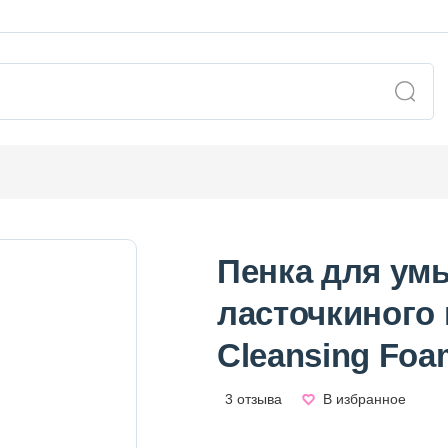
Пенка для ум
ласточкиного г
Cleansing Foa
3 отзыва
В избранное