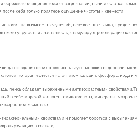
и бережного очищения кожи от загрязнений, пыли и остатков косме
Полина
23.03.2025
яя после себя только приятное ощущение чистоты и свежести.
0%
е кожи , не вызывает шелушений, освежает цвет лица, придает ко
0%
Пенка очищает до скрипа, все стя
т коже упругость и эластичность, стимулирует регенерацию клеток
33%
на какое-то время
0%
Дарья
07.11.2024
67%
Хорошая пенка, кремовая, мягкая
точки для создания своих гнезд используют морские водоросли, мол
Приятный запах и консистенция.
й слюной, которая является источником кальция, фосфора, йода и 
Дарья
07.11.2024
незда, пенка обладает выраженными антивозрастными свойствами.Т
жащий в себе морской коллаген, аминокислоты, минералы, макроэл
com
тивозрастной косметике;
антибактериальными свойствами и помогает бороться с высыпаниям
микроциркуляцию в клетках;