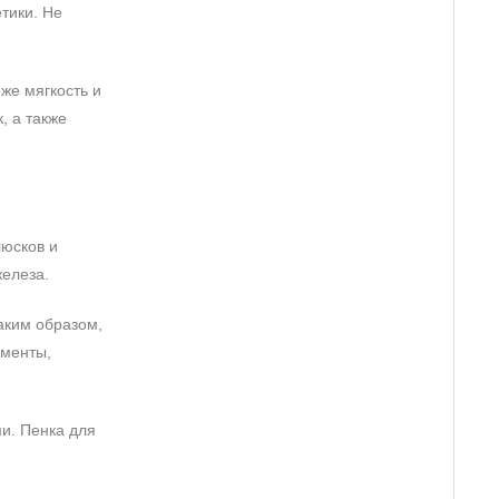
тики. Не
же мягкость и
гивает, еще и яркая отдушка, которая остается с вами
, а также
. Хорошо очищает кожу, смывает остатки макияжа.
люсков и
железа.
аким образом,
ементы,
и. Пенка для