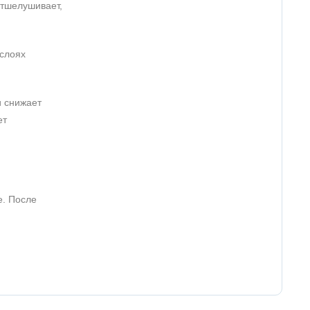
отшелушивает,
 слоях
и снижает
ет
е. После