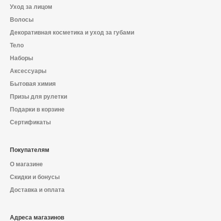
О магазине
Уход за лицом
Волосы
Доставка и оплата
Декоративная косметика и уход за губами
Тело
Политика конфиденциальности
Наборы
Аксессуары
Контактная информация
Бытовая химия
Призы для рулетки
+7 (996) 962 69 66
Подарки в корзине
Сертификаты
Телефон
Whats’APP
Telegram
Покупателям
О магазине
Скидки и бонусы
Доставка и оплата
Адреса магазинов