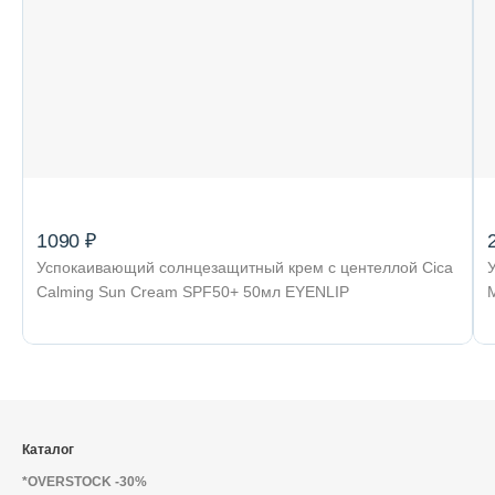
Декоративная косметика и уход за
губами
Тело
Наборы
1090 ₽
Успокаивающий солнцезащитный крем с центеллой Cica
Calming Sun Cream SPF50+ 50мл EYENLIP
Аксессуары
Бытовая химия
Каталог
*OVERSTOCK -30%