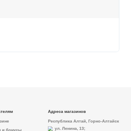
1
16
Пр
ателям
Адреса магазинов
зине
Республика Алтай, Горно-Алтайск
ул. Ленина, 13;
и и бонусы