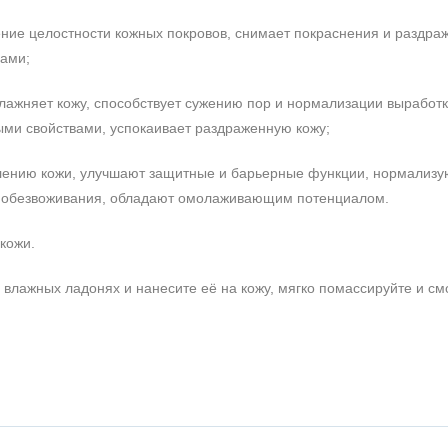
ение целостности кожных покровов, снимает покраснения и раздра
ами;
увлажняет кожу, способствует сужению пор и нормализации выработ
ыми свойствами, успокаивает раздраженную кожу;
лению кожи, улучшают защитные и барьерные функции, нормализу
 обезвоживания, обладают омолаживающим потенциалом.
кожи.
 влажных ладонях и нанесите её на кожу, мягко помассируйте и см