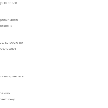
 даже после
грессивного
огает в
ов, которые не
продлевают
тивизирует все
арению
лает кожу