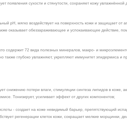
рует появления сухости и стянутости, сохраняет кожу увлажнённой
ный рН, мягко воздействует на поверхность кожи и защищает от а
также оказывает обеззараживающее и успокаивающее действие, пом
кто содержит 72 вида полезных минералов, макро- и микроэлемент
но также глубоко увлажняют, укрепляют иммунитет эпидермиса и 
ует снижению потери влаги, стимуляции синтеза липидов в коже, ак
рмисе. Тонизирует, усиливает эффект от других компонентов;
кислоты - создает на коже невидимый барьер, препятствующий исп
собствует регенерации клеток кожи, сокращает мелкие морщинки, де