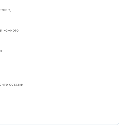
жение,
ки кожного
ют
ойте остатки