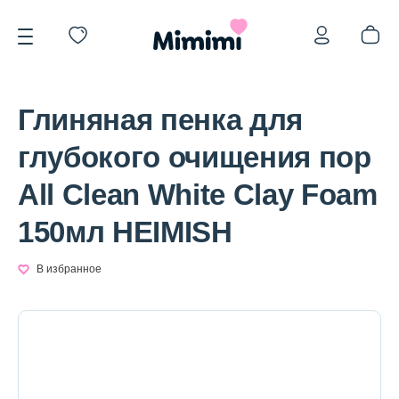
Глиняная пенка для
глубокого очищения пор
All Clean White Clay Foam
*OVERSTOCK -30%
150мл HEIMISH
Уход за лицом
В избранное
Волосы