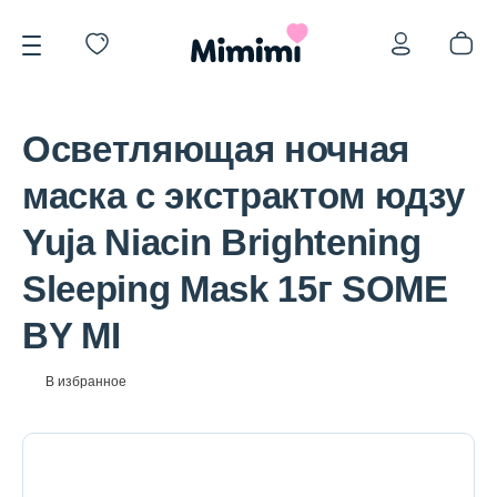
Осветляющая ночная
маска с экстрактом юдзу
Yuja Niacin Brightening
*OVERSTOCK -30%
Sleeping Mask 15г SOME
BY MI
Уход за лицом
В избранное
Волосы