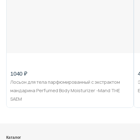
Декоративная косметика и уход за
губами
Тело
Наборы
1040 ₽
Лосьон для тела парфюмированный с экстрактом
Аксессуары
мандарина Perfumed Body Moisturizer -Mand THE
SAEM
Бытовая химия
Каталог