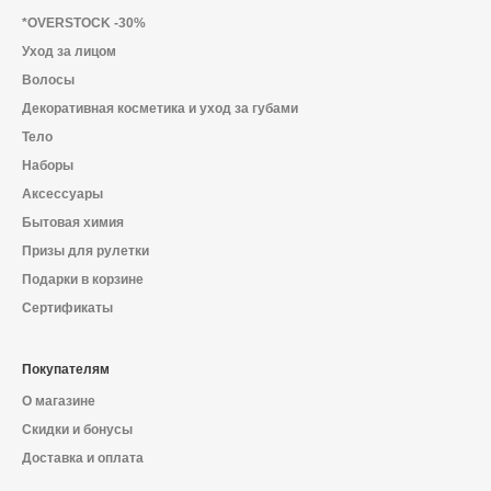
О магазине
*OVERSTOCK -30%
Уход за лицом
Доставка и оплата
Волосы
Политика конфиденциальности
Декоративная косметика и уход за губами
Тело
Контактная информация
Наборы
Аксессуары
Бытовая химия
+7 (996) 962 69 66
Призы для рулетки
Подарки в корзине
Телефон
Whats’APP
Telegram
Сертификаты
Покупателям
О магазине
Скидки и бонусы
Доставка и оплата