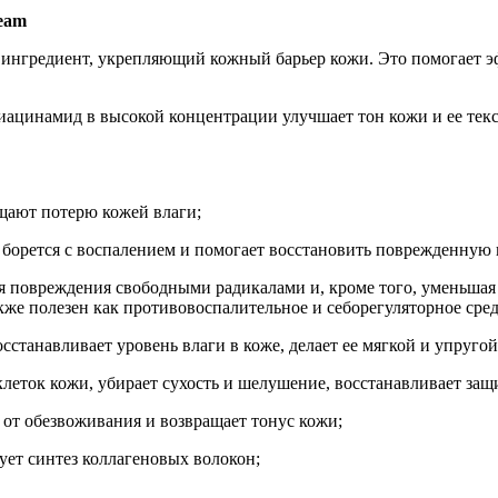
eam
 ингредиент, укрепляющий кожный барьер кожи. Это помогает э
иацинамид в высокой концентрации улучшает тон кожи и ее текст
щают потерю кожей влаги;
, борется с воспалением и помогает восстановить поврежденную 
ая повреждения свободными радикалами и, кроме того, уменьшая
акже полезен как противовоспалительное и себорегуляторное сред
станавливает уровень влаги в коже, делает ее мягкой и упругой
клеток кожи, убирает сухость и шелушение, восстанавливает защ
т от обезвоживания и возвращает тонус кожи;
ует синтез коллагеновых волокон;