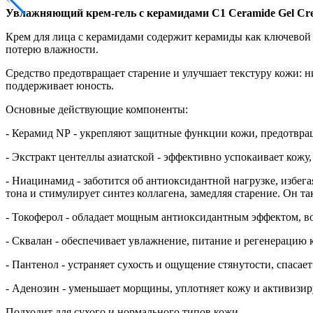
Увлажняющий крем-гель с керамидами C1 Ceramide Gel Cr
Крем для лица с керамидами содержит керамиды как ключевой
потерю влажности.
Средство предотвращает старение и улучшает текстуру кожи: н
поддерживает юность.
Основные действующие компоненты:
- Керамид NP - укрепляют защитные функции кожи, предотвра
- Экстракт центеллы азиатской - эффективно успокаивает кожу
- Ниацинамид - заботится об антиоксидантной нагрузке, избег
тона и стимулирует синтез коллагена, замедляя старение. Он т
- Токоферол - обладает мощным антиоксидантным эффектом, вос
- Сквалан - обеспечивает увлажнение, питание и регенерацию 
- Пантенол - устраняет сухость и ощущение стянутости, спасае
- Аденозин - уменьшает морщины, уплотняет кожу и активизир
Подходит для сухого и нормального типов кожи.