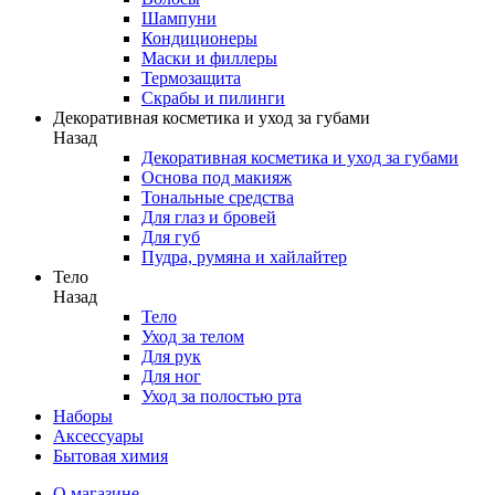
Шампуни
Кондиционеры
Маски и филлеры
Термозащита
Скрабы и пилинги
Декоративная косметика и уход за губами
Назад
Декоративная косметика и уход за губами
Основа под макияж
Тональные средства
Для глаз и бровей
Для губ
Пудра, румяна и хайлайтер
Тело
Назад
Тело
Уход за телом
Для рук
Для ног
Уход за полостью рта
Наборы
Аксессуары
Бытовая химия
О магазине