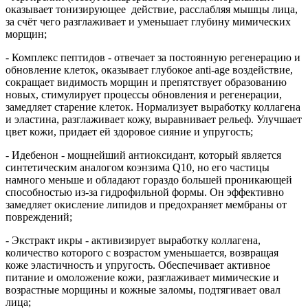
оказывает тонизирующее действие, расслабляя мышцы лица,
за счёт чего разглаживает и уменьшает глубину мимических
морщин;
- Комплекс пептидов - отвечает за постоянную регенерацию и
обновление клеток, оказывает глубокое anti-age воздействие,
сокращает видимость морщин и препятствует образованию
новых, стимулирует процессы обновления и регенерации,
замедляет старение клеток. Нормализует выработку коллагена
и эластина, разглаживает кожу, выравнивает рельеф. Улучшает
цвет кожи, придает ей здоровое сияние и упругость;
- Идебенон - мощнейший антиоксидант, который является
синтетическим аналогом коэнзима Q10, но его частицы
намного меньше и обладают гораздо большей проникающей
способностью из-за гидрофильной формы. Он эффективно
замедляет окисление липидов и предохраняет мембраны от
повреждений;
- Экстракт икры - активизирует выработку коллагена,
количество которого с возрастом уменьшается, возвращая
коже эластичность и упругость. Обеспечивает активное
питание и омоложение кожи, разглаживает мимические и
возрастные морщины и кожные заломы, подтягивает овал
лица;