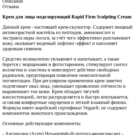
Описание
Отзывы
Крем для лица моделирующий Rapid Firm Sculpting Cream
Данный крем - настоящий крем-скульптор. Содержит мощный
антивозрастной коктейль из пептидов, аминокислот и
экстракта икры лосося, за счёт чего эффективно разглаживает
кожу, оказывает видимый лифтинг-эффект и наполняет
здоровым сиянием.
Средство великолепно увлажняет и напитывает, а также
борется с морщинами и фотостарением, стимулирует синтез
коллагена и эластина и нивелирует действие свободных
радикалов, предотвращая появление нежелательной
пигментации. При регулярном применении крем заметно
подтягивает овал лица, уменьшает проявление отёчности и
выравнивает тон кожи. Крем обладает тягучей
консистенцией, легко распределяется и быстро впитывается,
оставляя комфортные ощущения и лёгкий влажный финиш.
Формула имеет корейский сертификат Vegan®, не содержит
компонентов животного происхождения.
Основные действующие компоненты:
- Аргирелин (Acetyl Hexapeptide-8) пептид-миорелаксант -