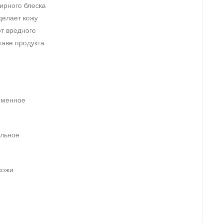
ирного блеска
делает кожу
от вредного
таве продукта
еменное
ельное
кожи.