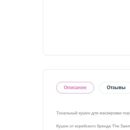
Тело
Наборы
Аксессуары
Бытовая химия
Описание
Отзывы
Тональный кушон для маскировки пор 
Оставить отзыв
Кушон от корейского бренда The Sae