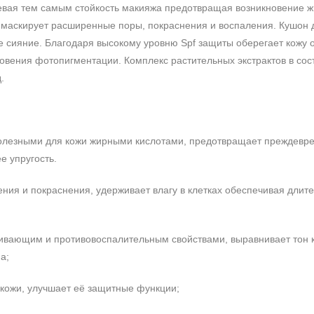
евая тем самым стойкость макияжа предотвращая возникновение ж
о маскирует расширенные поры, покраснения и воспаления. Кушон 
ое сияние. Благодаря высокому уровню Spf защиты оберегает кожу 
овения фотопигментации. Комплекс растительных экстрактов в сос
.
полезными для кожи жирными кислотами, предотвращает преждевр
е упругость.
ления и покраснения, удерживает влагу в клетках обеспечивая длит
каивающим и противовоспалительным свойствами, выравнивает тон 
а;
 кожи, улучшает её защитные функции;