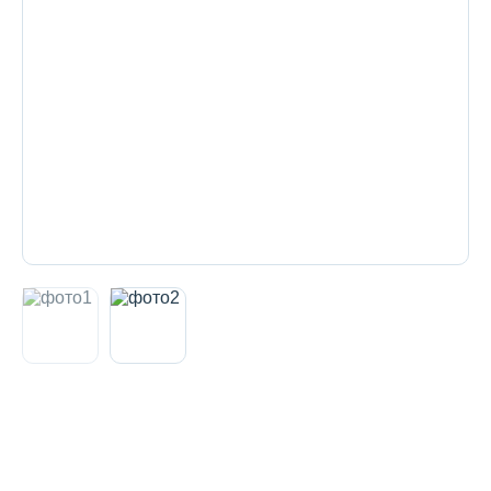
Декоративная косметика и уход за
губами
Тело
Наборы
Аксессуары
Бытовая химия