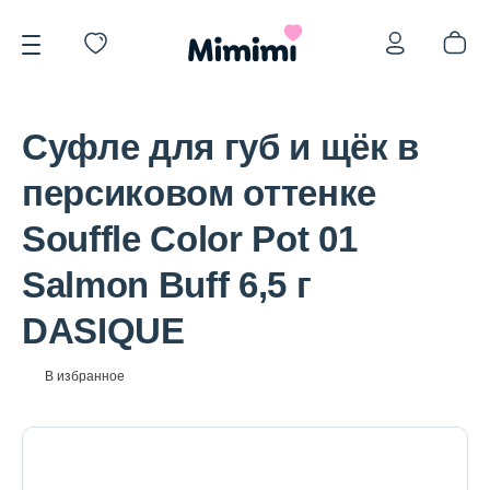
Суфле для губ и щёк в
персиковом оттенке
Souffle Color Pot 01
*OVERSTOCK -30%
Salmon Buff 6,5 г
DASIQUE
Уход за лицом
В избранное
Волосы