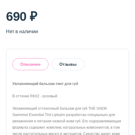
О магазине
690 ₽
Доставка и оплата
Политика конфиденциальности
Нет в наличии
Контактная информация
Описание
Отзывы
+7 (996) 962 69 66
Телефон
Whats’APP
Telegram
Увлажняющий бальзам-тинт для губ
В оттенке RK02 - розовый.
Оставить отзыв
Увлажняющий оттеночный бальзам для губ THE SAEM
Saemmul Essential Tint Lipbalm разработан специально для
увлажнения и питания нежной кожи губ. Его оздоравливающая
формула содержит комплекс натуральных компонентов, в том
числе растительных масел и экстрактов. Средство дарит кожи