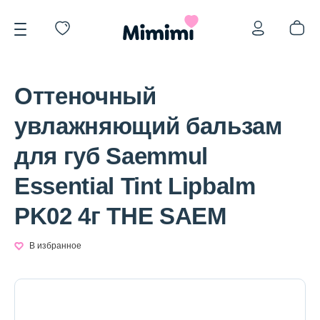
Оттеночный
увлажняющий бальзам
для губ Saemmul
*OVERSTOCK -30%
Essential Tint Lipbalm
PK02 4г THE SAEM
Уход за лицом
В избранное
Волосы