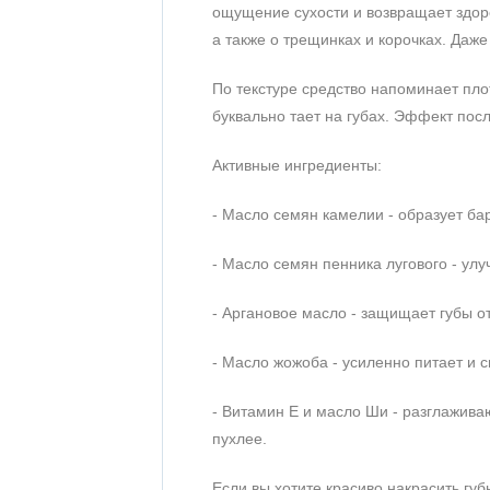
ощущение сухости и возвращает здоро
а также о трещинках и корочках. Даже
По текстуре средство напоминает пл
буквально тает на губах. Эффект посл
Активные ингредиенты:
- Масло семян камелии - образует бар
- Масло семян пенника лугового - ул
- Аргановое масло - защищает губы 
- Масло жожоба - усиленно питает и с
- Витамин Е и масло Ши - разглажива
пухлее.
Если вы хотите красиво накрасить губ