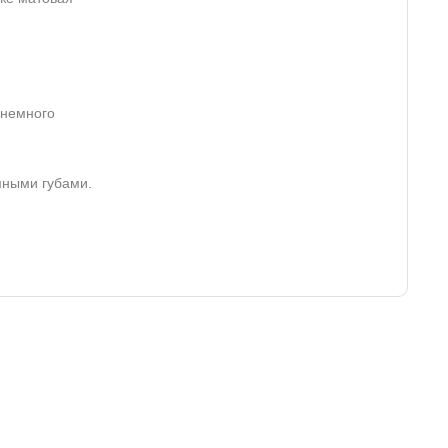
 немного
мными губами.