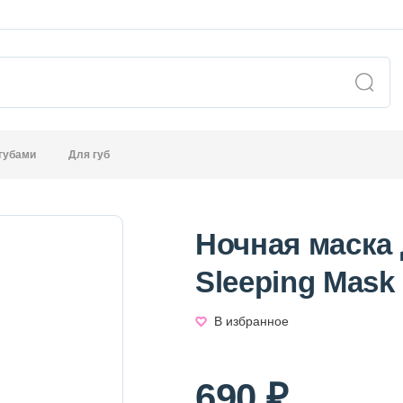
 губами
Для губ
Ночная маска 
Sleeping Mask
В избранное
690 ₽