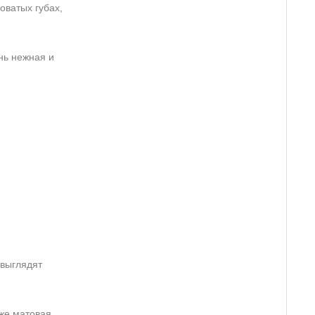
оватых губах,
нь нежная и
 выглядят
аже матовая