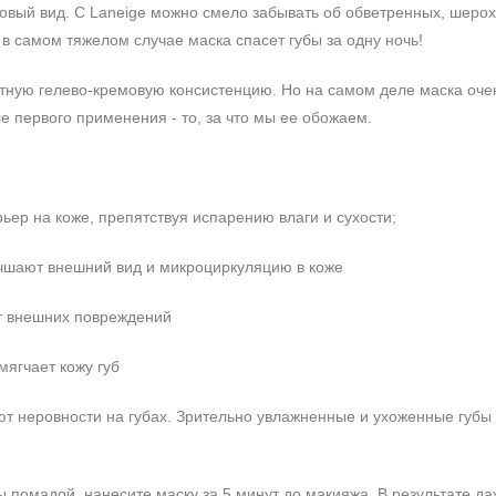
вый вид. С Laneige можно смело забывать об обветренных, шерох
 в самом тяжелом случае маска спасет губы за одну ночь!
отную гелево-кремовую консистенцию. Но на самом деле маска оче
е первого применения - то, за что мы ее обожаем.
ьер на коже, препятствуя испарению влаги и сухости;
учшают внешний вид и микроциркуляцию в коже
от внешних повреждений
мягчает кожу губ
ют неровности на губах. Зрительно увлажненные и ухоженные губы
ы помадой, нанесите маску за 5 минут до макияжа. В результате д