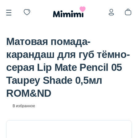
Матовая помада-
карандаш для губ тёмно-
серая Lip Mate Pencil 05
*OVERSTOCK -30%
Taupey Shade 0,5мл
ROM&ND
Уход за лицом
В избранное
Волосы