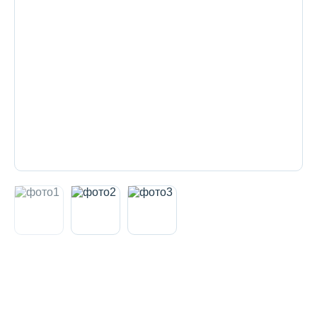
Декоративная косметика и уход за
губами
Тело
Наборы
Аксессуары
Бытовая химия