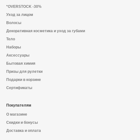
О магазине
*OVERSTOCK -30%
Уход за лицом
Доставка и оплата
Волосы
Политика конфиденциальности
Декоративная косметика и уход за губами
Тело
Контактная информация
Наборы
Аксессуары
Бытовая химия
+7 (996) 962 69 66
Призы для рулетки
Подарки в корзине
Телефон
Whats’APP
Telegram
Сертификаты
Покупателям
О магазине
Скидки и бонусы
Доставка и оплата