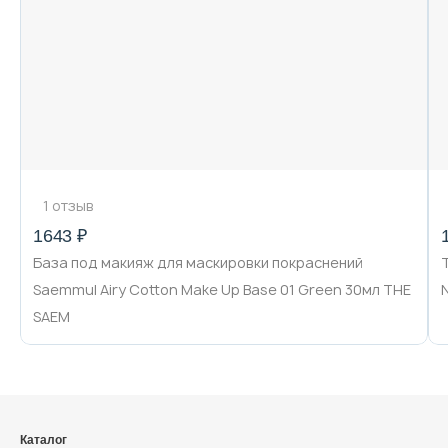
Декоративная косметика и уход за
губами
Тело
Наборы
1 отзыв
1643 ₽
База под макияж для маскировки покраснений
Аксессуары
Saemmul Airy Cotton Make Up Base 01 Green 30мл THE
SAEM
Бытовая химия
Каталог