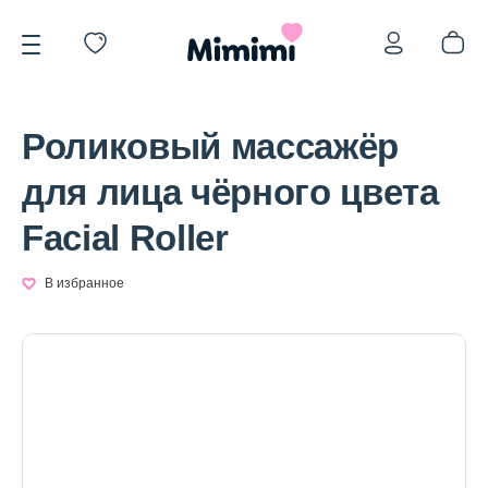
Роликовый массажёр
для лица чёрного цвета
Facial Roller
*OVERSTOCK -30%
В избранное
Уход за лицом
Волосы