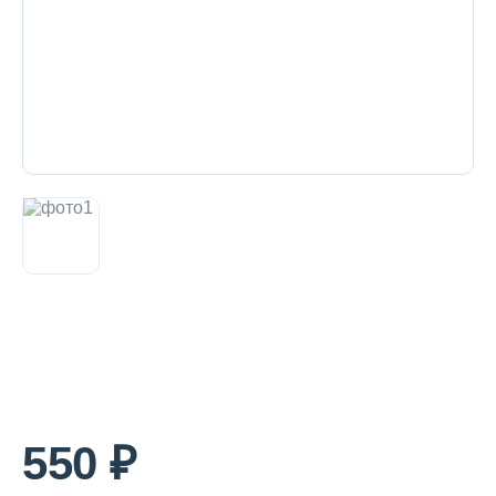
Декоративная косметика и уход за
губами
Тело
Наборы
Аксессуары
Бытовая химия
550 ₽